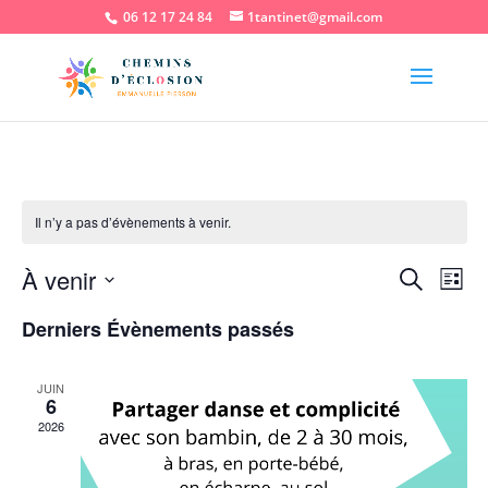
06 12 17 24 84
1tantinet@gmail.com
Il n’y a pas d’évènements à venir.
Recher
Nav
À venir
Recherche
Liste
de
et
Sélectionnez
vu
naviga
Derniers Évènements passés
une
Év
de
date.
vues
JUIN
6
Évène
2026