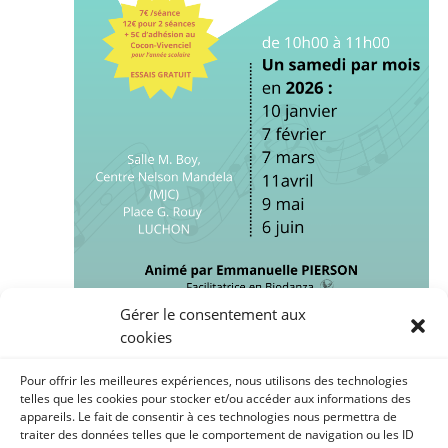
Gérer le consentement aux
cookies
11 avril de 10h00
à
11h00
Pour offrir les meilleures expériences, nous utilisons des technologies
telles que les cookies pour stocker et/ou accéder aux informations des
Partager danse et complicité avec son bambin
appareils. Le fait de consentir à ces technologies nous permettra de
– Samedi 11 avril 2026
traiter des données telles que le comportement de navigation ou les ID