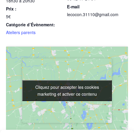
18h30 à 20h30
E-mail
Prix :
lecocon.31110@gmail.com
5€
Catégorie d’Évènement:
Ateliers parents
Cliquez pour accepter les cookies
Cliquez pour accepter les cookies
marketing et activer ce contenu
marketing et activer ce contenu