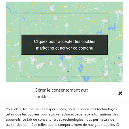
Cliquez pour accepter les cookies
Cliquez pour accepter les cookies
marketing et activer ce contenu
marketing et activer ce contenu
Gérer le consentement aux
LIEU
cookies
MJC de Luchon
Pour offrir les meilleures expériences, nous utilisons des technologies
MJC, Place Gabriel Rouy
telles que les cookies pour stocker et/ou accéder aux informations des
appareils. Le fait de consentir à ces technologies nous permettra de
Bagnères de Luchon
,
31110
France
+ Google Map
traiter des données telles que le comportement de navigation ou les ID
Téléphone