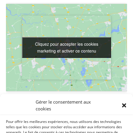
Cliquez pour accepter les cookies
Cliquez pour accepter les cookies
marketing et activer ce contenu
marketing et activer ce contenu
LIEU
Gérer le consentement aux
cookies
MJC de Luchon
MJC, Place Gabriel Rouy
Pour offrir les meilleures expériences, nous utilisons des technologies
Bagnères de Luchon
,
31110
France
+ Google Map
telles que les cookies pour stocker et/ou accéder aux informations des
appareils. Le fait de consentir à ces technologies nous permettra de