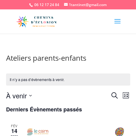
06 12 17 24 84
1tantinet@gmail.com
Ateliers parents-enfants
Il n’y a pas d’évènements à venir.
Recher
Nav
À venir
Recherche
Liste
de
et
Sélectionnez
vu
naviga
Derniers Évènements passés
une
Év
de
date.
vues
FÉV
14
Évène