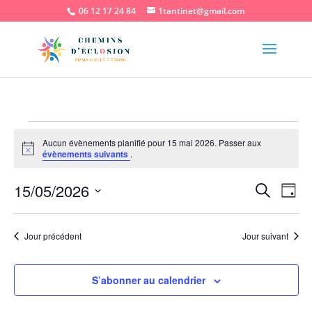
06 12 17 24 84
1tantinet@gmail.com
Évènements
Aucun évènements planifié pour 15 mai 2026. Passer aux
for
Notice
évènements suivants
.
15
Recher
Nav
mai
15/05/2026
Recherche
Jour
de
et
2026
Sélectionnez
vu
naviga
une
Év
Jour précédent
Jour suivant
de
date.
vues
Évène
S’abonner au calendrier