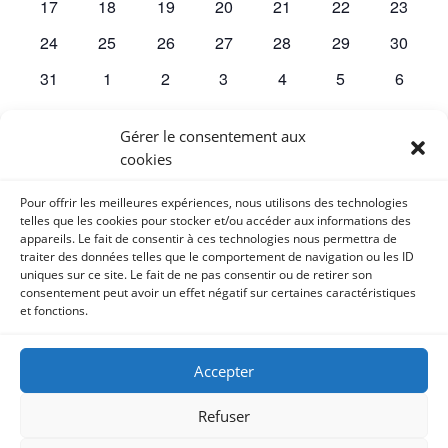
0
0
0
0
0
0
0
17
18
19
20
21
22
23
évènements
évènements
évènements
évènements
évènements
évènements
évènem
0
0
0
0
0
0
0
24
25
26
27
28
29
30
évènements
évènements
évènements
évènements
évènements
évènements
évènem
0
0
0
0
0
0
0
31
1
2
3
4
5
6
évènements
évènements
évènements
évènements
évènements
évènements
évènem
Gérer le consentement aux
Il n’y a pas d’évènements ce jour là.
Notice
cookies
Pour offrir les meilleures expériences, nous utilisons des technologies
Juil
Ce mois-ci
Sep
telles que les cookies pour stocker et/ou accéder aux informations des
appareils. Le fait de consentir à ces technologies nous permettra de
traiter des données telles que le comportement de navigation ou les ID
S’abonner au calendrier
uniques sur ce site. Le fait de ne pas consentir ou de retirer son
consentement peut avoir un effet négatif sur certaines caractéristiques
et fonctions.
Accepter
Refuser
© Copyright 2023 - 2026. Les Chemins d'éclosion,