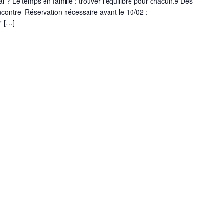
l ? Le temps en famille : trouver l'équilibre pour chacun.e Des
ncontre. Réservation nécessaire avant le 10/02 :
7 […]