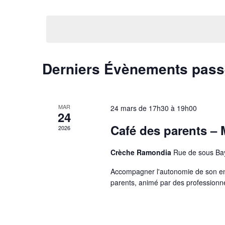
Évènements
par
Sélectionnez
mot-
une
clé.
date.
Derniers Évènements pas
MAR
24 mars de 17h30
à
19h00
24
Café des parents – 
2026
Crèche Ramondia
Rue de sous Ba
Accompagner l'autonomie de son enf
parents, animé par des professionnel